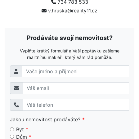
734 783 533
v.hruska@reality11.cz
Prodáváte svojí nemovitost?
Vyplňte krátký formulář a Vaši poptávku zašleme
realitnímu makléři, který Vám rád pomůže.
Jakou nemovitost prodáváte?
Byt
Dům