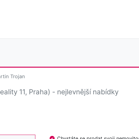
rtin Trojan
eality 11, Praha)
- nejlevnější nabídky
Chystáte se prodat svoji nemovi