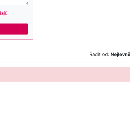
dajů
Řadit od:
Nejlevně