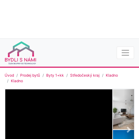
Úvod
Prodej bytů
Byty 1+kk
Středočeský kraj
Kladno
Kladno