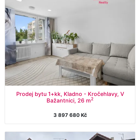
Prodej bytu 1+kk, Kladno - Kročehlavy, V
2
Bažantnici, 26 m
3 897 680 Kč