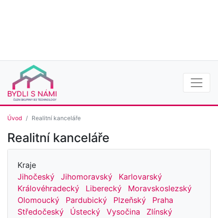
Úvod
Realitní kanceláře
Realitní kanceláře
Kraje
Jihočeský
Jihomoravský
Karlovarský
Královéhradecký
Liberecký
Moravskoslezský
Olomoucký
Pardubický
Plzeňský
Praha
Středočeský
Ústecký
Vysočina
Zlínský