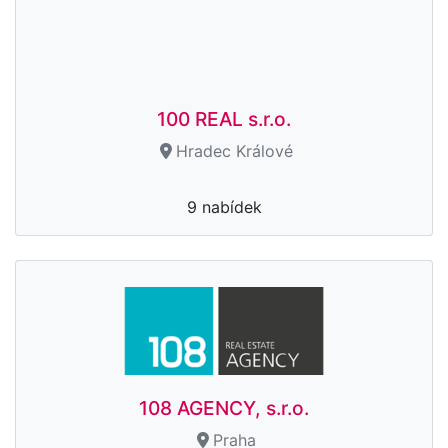
100 REAL s.r.o.
Hradec Králové
9 nabídek
108 AGENCY, s.r.o.
Praha