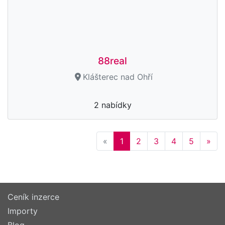
88real
Klášterec nad Ohří
2 nabídky
Previous
Nex
«
1
2
3
4
5
»
Ceník inzerce
Importy