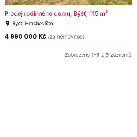
2
Prodej rodinného domu, Býšť, 115 m
Býšť, Hrachoviště
4 990 000 Kč
/za nemovitost
Zobrazeno
1-9
z
9
záznamů.