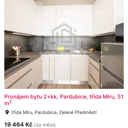
Pronájem bytu 2+kk, Pardubice, třída Míru, 51
2
m
třída Míru, Pardubice, Zelené Předměstí
19 464 Kč
/za měsíc