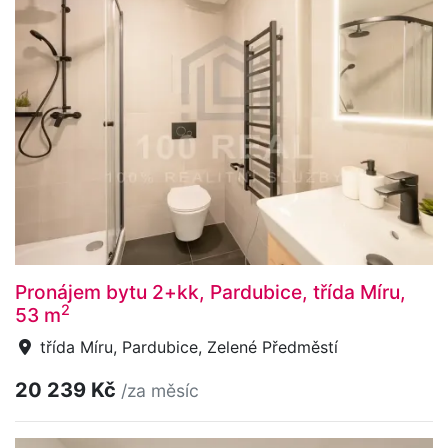
Pronájem bytu 2+kk, Pardubice, třída Míru,
2
53 m
třída Míru, Pardubice, Zelené Předměstí
20 239 Kč
/za měsíc