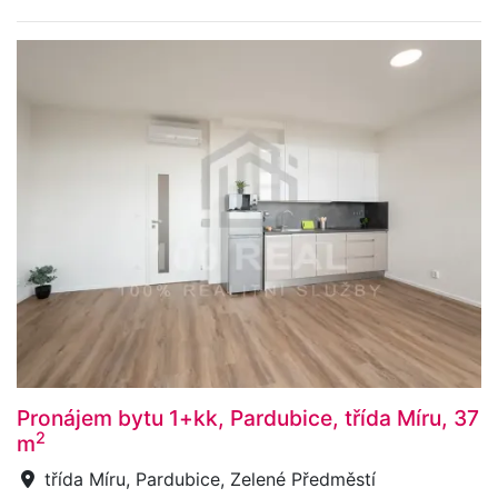
Pronájem bytu 1+kk, Pardubice, třída Míru, 37
2
m
třída Míru, Pardubice, Zelené Předměstí