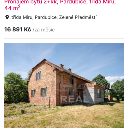
Pronájem bytu 2+kk, Pardubice, třída Míru,
2
44 m
třída Míru, Pardubice, Zelené Předměstí
16 891 Kč
/za měsíc