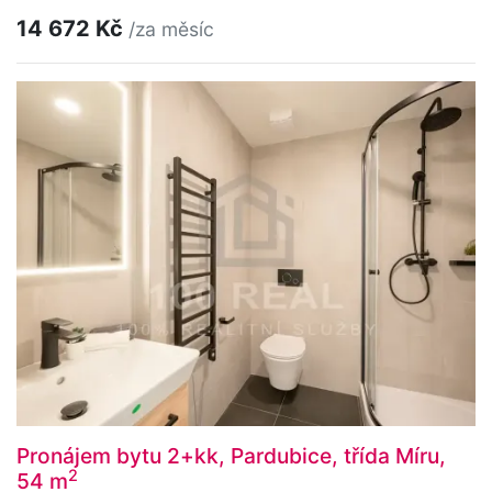
14 672 Kč
/za měsíc
Pronájem bytu 2+kk, Pardubice, třída Míru,
2
54 m