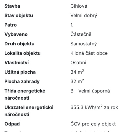
Stavba
Cihlová
Stav objektu
Velmi dobrý
Patro
1.
Vybaveno
Částečně
Druh objektu
Samostatný
Lokalita objektu
Klidná část obce
Vlastnictví
Osobní
2
Užitná plocha
34 m
2
Plocha zahrady
32 m
Třída energetické
B - Velmi úsporná
náročnosti
2
Ukazatel energetické
655.3 kWh/m
za rok
náročnosti
Odpad
ČOV pro celý objekt