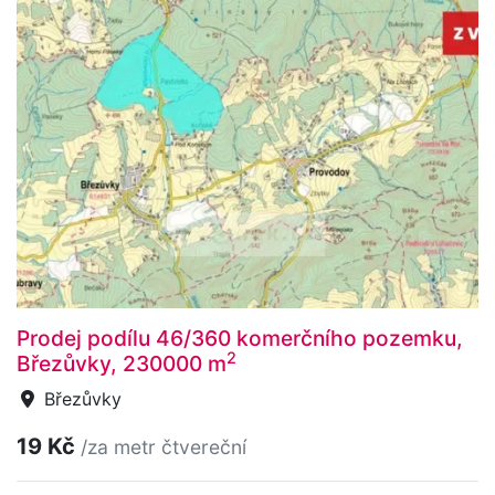
Prodej podílu 46/360 komerčního pozemku,
2
Březůvky, 230000 m
Březůvky
19 Kč
/za metr čtvereční