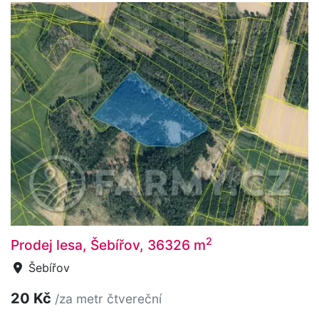
2
Prodej lesa, Šebířov, 36326 m
Šebířov
20 Kč
/za metr čtvereční