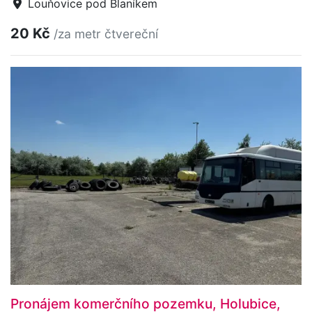
Louňovice pod Blaníkem
20 Kč
/za metr čtvereční
Pronájem komerčního pozemku, Holubice,