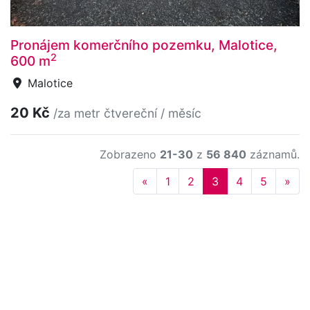
Pronájem komerčního pozemku, Malotice,
2
600 m
Malotice
20 Kč
/za metr čtvereční / měsíc
Zobrazeno
21-30
z
56 840
záznamů.
Previous
Nex
«
1
2
3
4
5
»