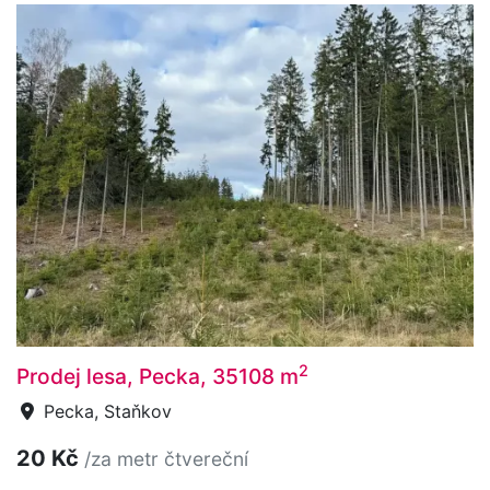
2
Prodej lesa, Pecka, 35108 m
Pecka, Staňkov
20 Kč
/za metr čtvereční