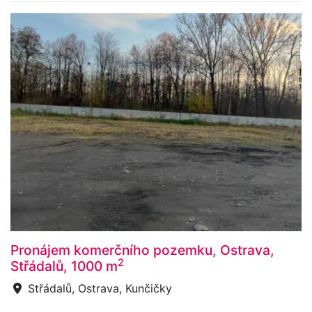
Pronájem komerčního pozemku, Ostrava,
2
Střádalů, 1000 m
Střádalů, Ostrava, Kunčičky