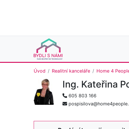
Úvod
Realitní kanceláře
Home 4 Peopl
Ing. Kateřina P
605 803 166
pospisilova@home4people.