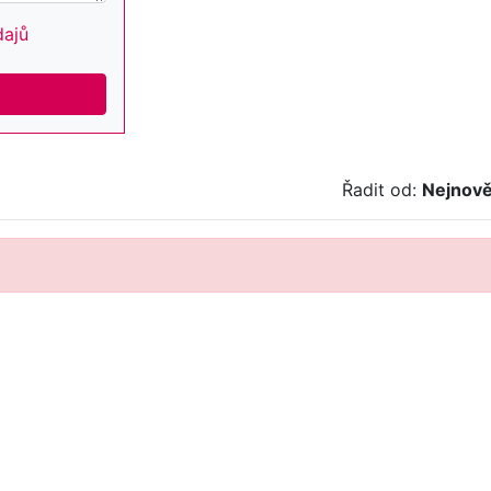
dajů
Řadit od:
Nejnově