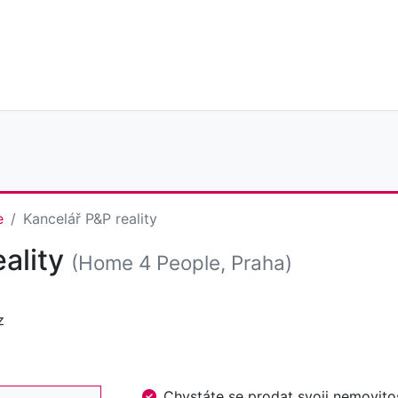
e
Kancelář P&P reality
eality
(Home 4 People, Praha)
z
Chystáte se prodat svoji nemovi