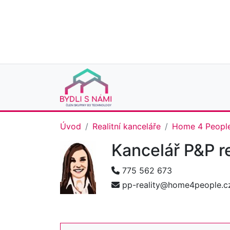
Úvod
Realitní kanceláře
Home 4 Peopl
Kancelář P&P r
775 562 673
pp-reality@home4people.c