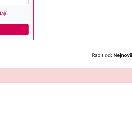
dajů
Řadit od:
Nejnově