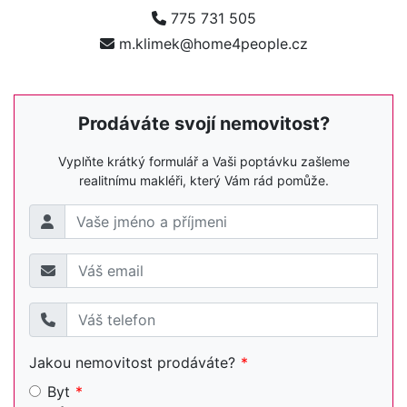
775 731 505
m.klimek@home4people.cz
Prodáváte svojí nemovitost?
Vyplňte krátký formulář a Vaši poptávku zašleme
realitnímu makléři, který Vám rád pomůže.
Jakou nemovitost prodáváte?
Byt