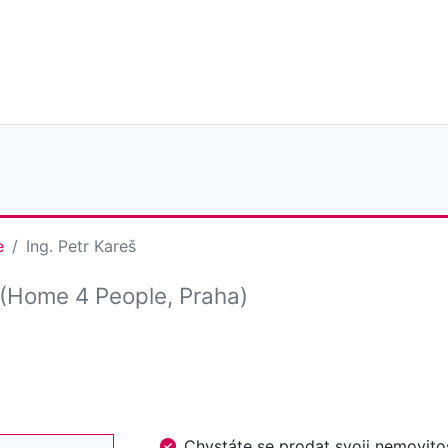
e
Ing. Petr Kareš
(Home 4 People, Praha)
Chystáte se prodat svoji nemovi