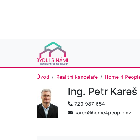
Úvod
Realitní kanceláře
Home 4 Peopl
Ing. Petr Kareš
723 987 654
kares@home4people.cz