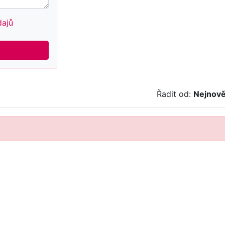
dajů
Řadit od:
Nejnově