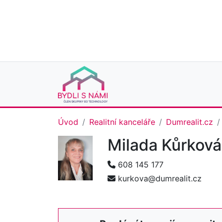
Úvod
Realitní kanceláře
Dumrealit.cz
Milada Kůrkov
608 145 177
kurkova@dumrealit.cz