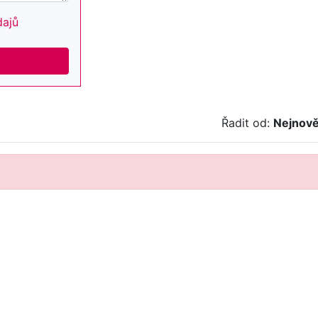
dajů
Řadit od:
Nejnově