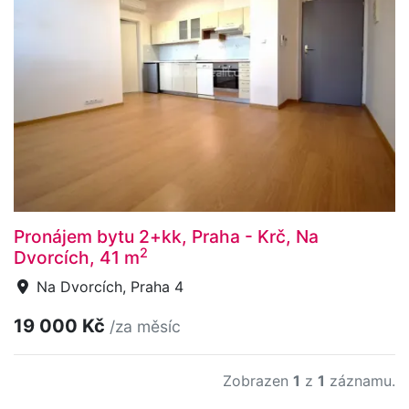
Pronájem bytu 2+kk, Praha - Krč, Na
2
Dvorcích, 41 m
Na Dvorcích, Praha 4
19 000 Kč
/za měsíc
Zobrazen
1
z
1
záznamu.