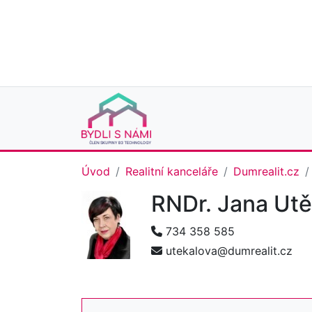
Úvod
Realitní kanceláře
Dumrealit.cz
RNDr. Jana Ut
734 358 585
utekalova@dumrealit.cz