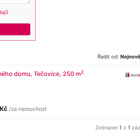
dajů
Řadit od:
Nejnově
2
nného domu, Tečovice, 250 m
 Kč
/za nemovitost
Zobrazen
1
z
1
záz