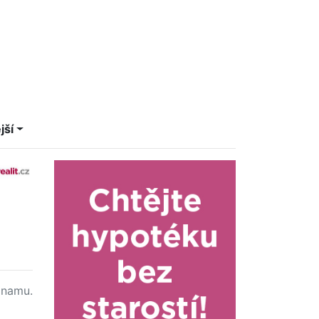
jší
namu.