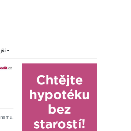
jší
namu.