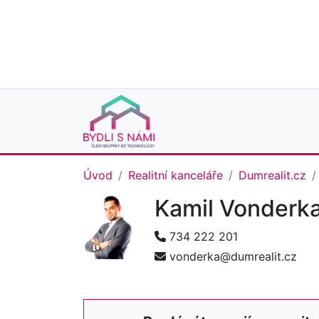
Úvod
Realitní kanceláře
Dumrealit.cz
Kamil Vonderk
734 222 201
vonderka@dumrealit.cz