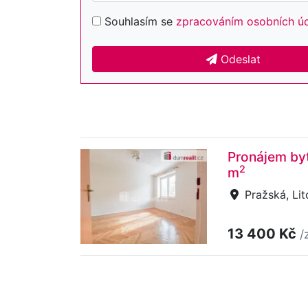
Souhlasím se
zpracováním osobních ú
Odeslat
Pronájem byt
2
m
Pražská, Lit
13 400 Kč
/