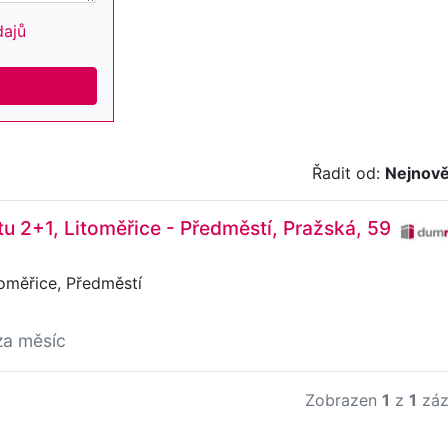
dajů
Řadit od:
Nejnově
u 2+1, Litoměřice - Předměstí, Pražská, 59
oměřice, Předměstí
za měsíc
Zobrazen
1
z
1
záz