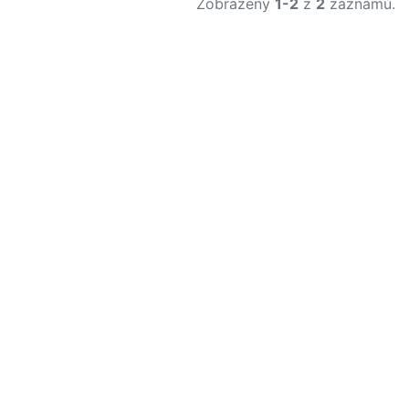
Zobrazeny
1-2
z
2
záznamů.