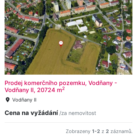
Prodej komerčního pozemku, Vodňany -
2
Vodňany II, 20724 m
Vodňany II
Cena na vyžádání
/za nemovitost
Zobrazeny
1-2
z
2
záznamů.