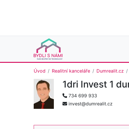
Úvod
Realitní kanceláře
Dumrealit.cz
1dri Invest 1 d
734 699 933
invest@dumrealit.cz