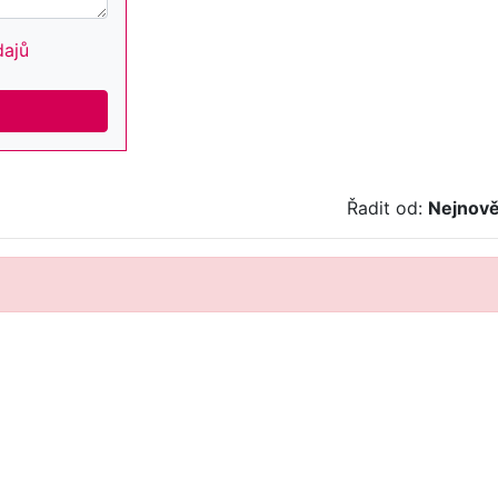
dajů
Řadit od:
Nejnově