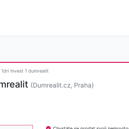
1dri Invest 1 dumrealit
umrealit
(Dumrealit.cz, Praha)
Chystáte se prodat svoji nemovi