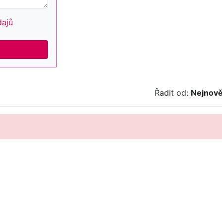
dajů
Řadit od:
Nejnově