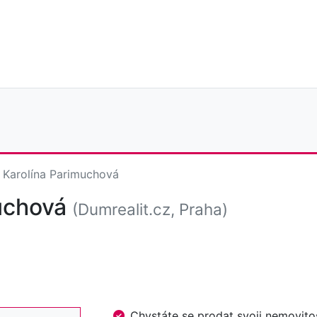
Karolína Parimuchová
muchová
(Dumrealit.cz, Praha)
Chystáte se prodat svoji nemovi