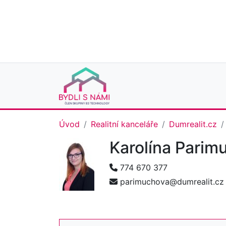
Úvod
Realitní kanceláře
Dumrealit.cz
Karolína Pari
774 670 377
parimuchova@dumrealit.cz