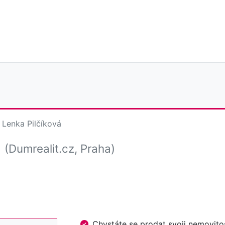
Lenka Pilčíková
á
(Dumrealit.cz, Praha)
Chystáte se prodat svoji nemovi