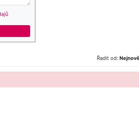
dajů
Řadit od:
Nejnově