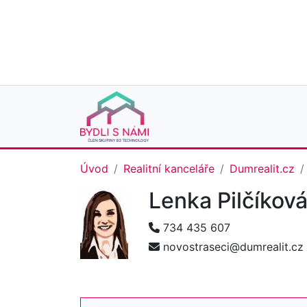
Úvod
Realitní kanceláře
Dumrealit.cz
Lenka Pilčíkov
734 435 607
novostraseci@dumrealit.cz