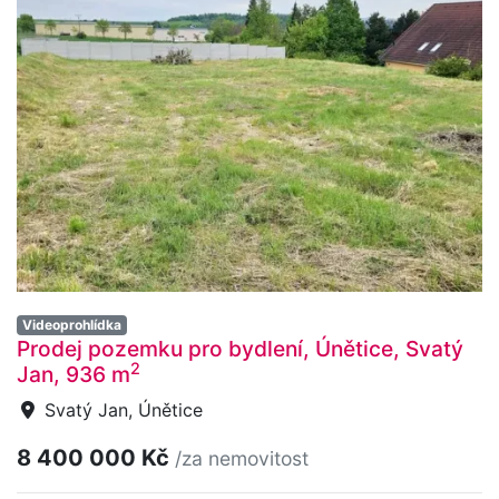
Videoprohlídka
Prodej pozemku pro bydlení, Únětice, Svatý
2
Jan, 936 m
Svatý Jan, Únětice
8 400 000 Kč
/za nemovitost