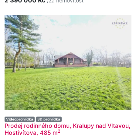
2 390 000 Kč
/za nemovitost
Videoprohlídka
3D prohlídka
Prodej rodinného domu, Kralupy nad Vltavou,
2
Hostivítova, 485 m