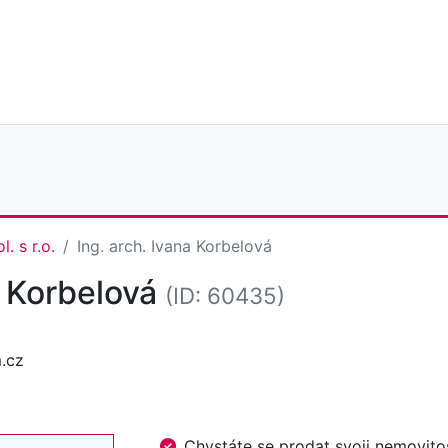
. s r.o.
Ing. arch. Ivana Korbelová
a Korbelová
(ID: 60435)
.cz
Chystáte se prodat svoji nemovi