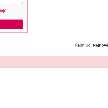
dajů
Řadit od:
Nejnově