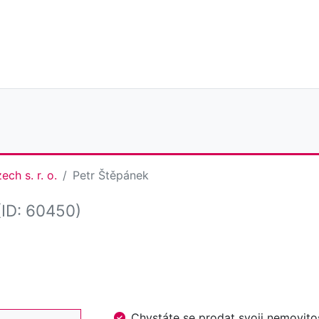
ch s. r. o.
Petr Štěpánek
(ID: 60450)
Chystáte se prodat svoji nemovi