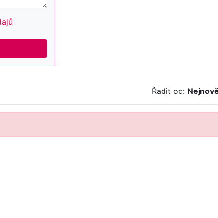
dajů
Řadit od:
Nejnově