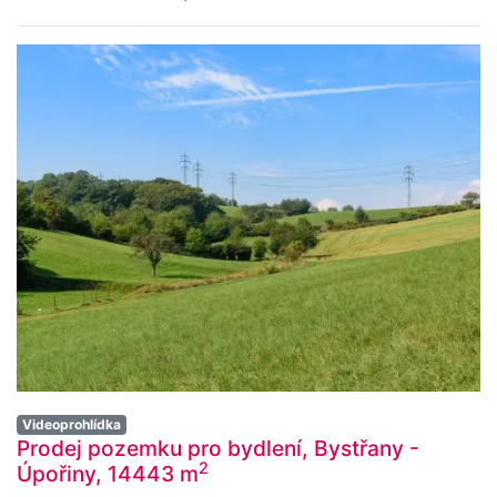
Videoprohlídka
Prodej pozemku pro bydlení, Bystřany -
2
Úpořiny, 14443 m