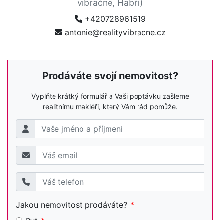
vibračně, Habří)
+420728961519
antonie@realityvibracne.cz
Prodáváte svojí nemovitost?
Vyplňte krátký formulář a Vaši poptávku zašleme
realitnímu makléři, který Vám rád pomůže.
Jakou nemovitost prodáváte?