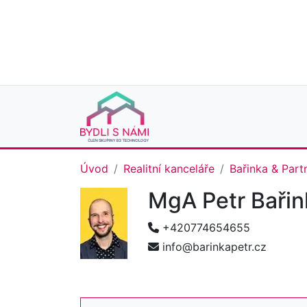
Úvod
Realitní kanceláře
Bařinka & Part
MgA Petr Baři
+420774654655
info@barinkapetr.cz