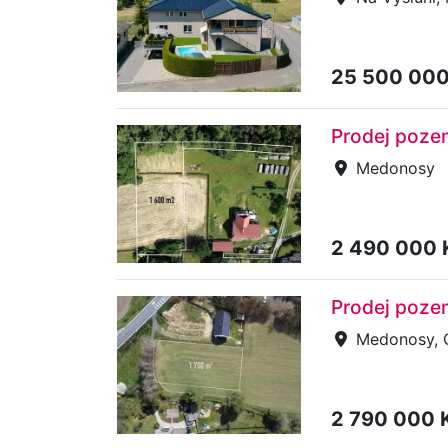
25 500 00
Prodej poze
Medonosy
2 490 000
Prodej poze
Medonosy, 
2 790 000 