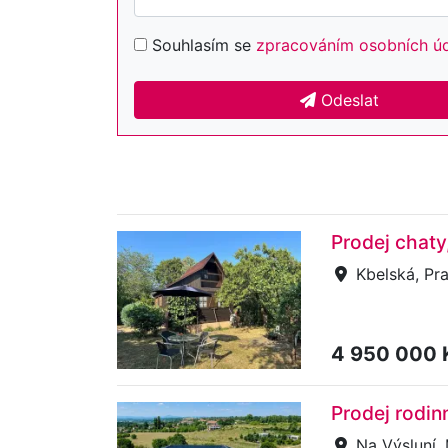
Souhlasím se
zpracováním osobních ú
Odeslat
Prodej chaty
Kbelská, Pra
4 950 000
Prodej rodin
Na Výsluní, 