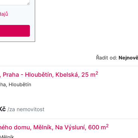
dajů
Řadit od:
Nejnově
2
, Praha - Hloubětín, Kbelská, 25 m
ha, Hloubětín
 Kč
/za nemovitost
2
ného domu, Mělník, Na Výsluní, 600 m
Mělník