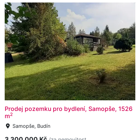
Prodej pozemku pro bydlení, Samopše, 1526
2
m
Samopše, Budín
3 300 000 Kč
/za nemovitost