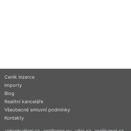
Ceník inzerce
Importy
Blog
Realitní kanceláře
Všeobecné smluvní podmínky
Kontakty
videobydleni.cz
realitypro.eu
vitio.cz
realitymat.cz