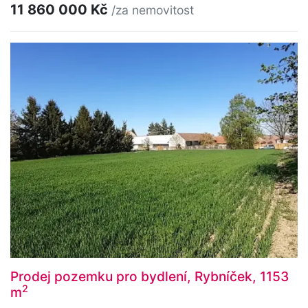
11 860 000 Kč
/za nemovitost
Prodej pozemku pro bydlení, Rybníček, 1153
2
m