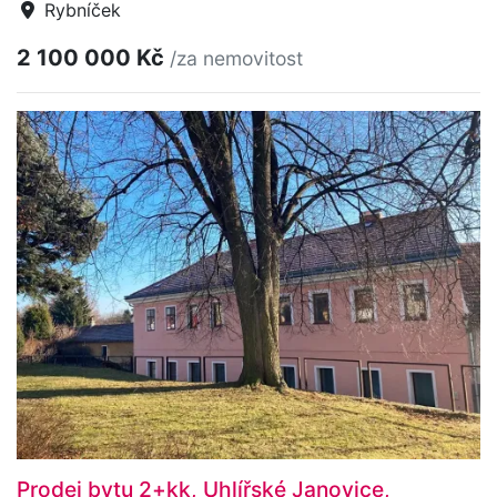
Rybníček
2 100 000 Kč
/za nemovitost
Prodej bytu 2+kk, Uhlířské Janovice,