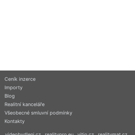
Ceník inzerce
Importy
Blog
Realitní kanceláře
Všeobecné smluvní podmínky
Kontakty
videobydleni.cz
realitypro.eu
vitio.cz
realitymat.cz