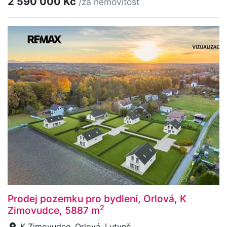
2 590 000 Kč
/za nemovitost
Prodej pozemku pro bydlení, Orlová, K
2
Zimovudce, 5887 m
K Zimovudce, Orlová, Lutyně