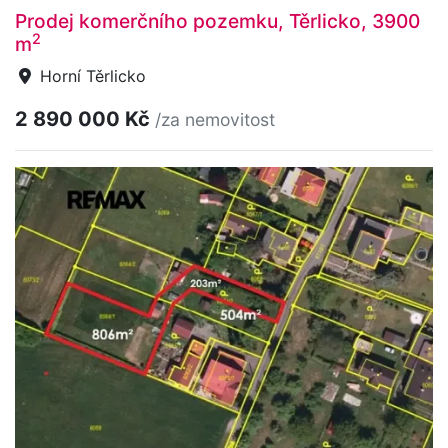
Prodej komerčního pozemku, Těrlicko, 3900
2
m
Horní Těrlicko
2 890 000 Kč
/za nemovitost