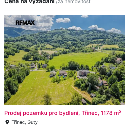
Cena na vyžádání
/za nemovitost
2
Prodej pozemku pro bydlení, Třinec, 1178 m
Třinec, Guty