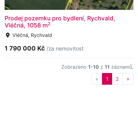
Prodej pozemku pro bydlení, Rychvald,
2
Vléčná, 1058 m
Vléčná, Rychvald
1 790 000 Kč
/za nemovitost
Zobrazeno
1-10
z
11
záznamů.
Previous
Nex
«
1
2
»