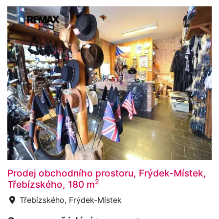
Prodej obchodního prostoru, Frýdek-Místek,
2
Třebízského, 180 m
Třebízského, Frýdek-Místek