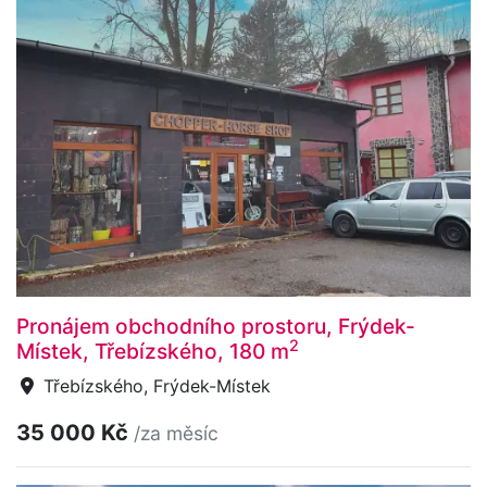
Pronájem obchodního prostoru, Frýdek-
2
Místek, Třebízského, 180 m
Třebízského, Frýdek-Místek
35 000 Kč
/za měsíc