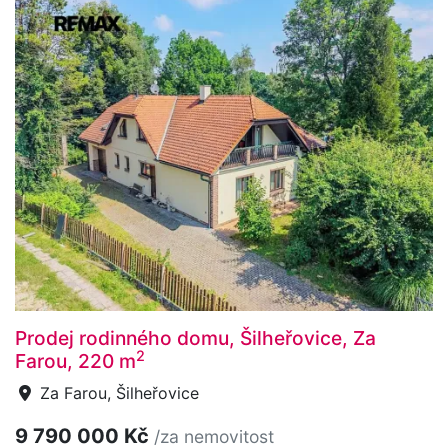
Prodej rodinného domu, Šilheřovice, Za
2
Farou, 220 m
Za Farou, Šilheřovice
9 790 000 Kč
/za nemovitost