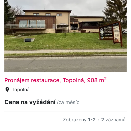
2
Pronájem restaurace, Topolná, 908 m
Topolná
Cena na vyžádání
/za měsíc
Zobrazeny
1-2
z
2
záznamů.