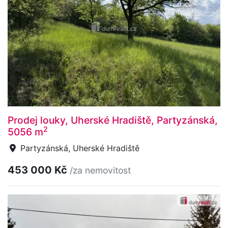
Prodej louky, Uherské Hradiště, Partyzánská,
2
5056 m
Partyzánská, Uherské Hradiště
453 000 Kč
/za nemovitost