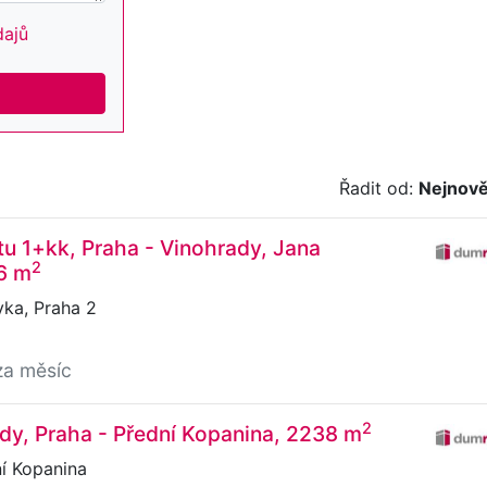
dajů
Řadit od:
Nejnově
u 1+kk, Praha - Vinohrady, Jana
2
6 m
ka, Praha 2
za měsíc
2
dy, Praha - Přední Kopanina, 2238 m
í Kopanina