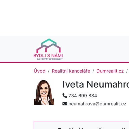
Úvod
Realitní kanceláře
Dumrealit.cz
Iveta Neumahr
734 699 884
neumahrova@dumrealit.cz