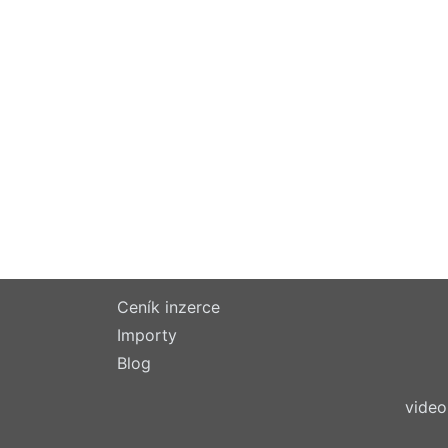
Ceník inzerce
Importy
Blog
video