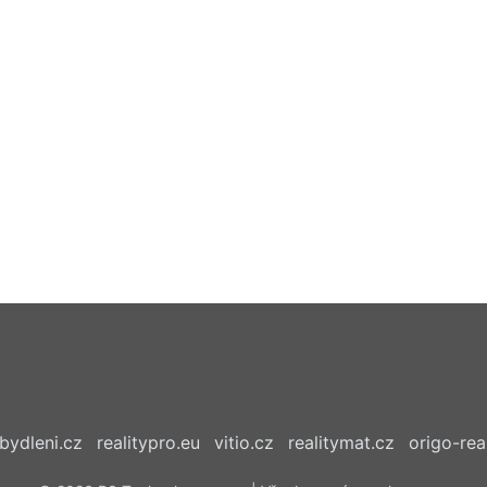
bydleni.cz
realitypro.eu
vitio.cz
realitymat.cz
origo-real