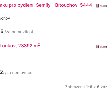
ku pro bydlení, Semily - Bítouchov, 5444
ouchov
Kč
/za nemovitost
2
, Loukov, 23392 m
Kč
/za nemovitost
Zobrazeno
1-6
z
6
záz