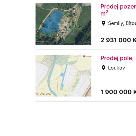
Prodej pozem
2
m
Semily, Bít
2 931 000 
Prodej pole
Loukov
1 900 000 