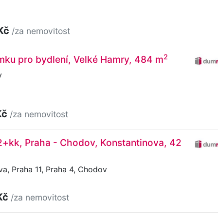
 Kč
/za nemovitost
2
mku pro bydlení, Velké Hamry, 484 m
y
Kč
/za nemovitost
2+kk, Praha - Chodov, Konstantinova, 42
a, Praha 11, Praha 4, Chodov
Kč
/za nemovitost