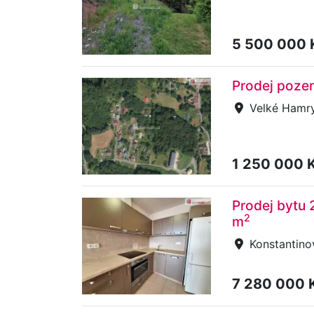
5 500 000
Prodej poze
Velké Hamr
1 250 000 
Prodej bytu 
2
m
Konstantinov
7 280 000 