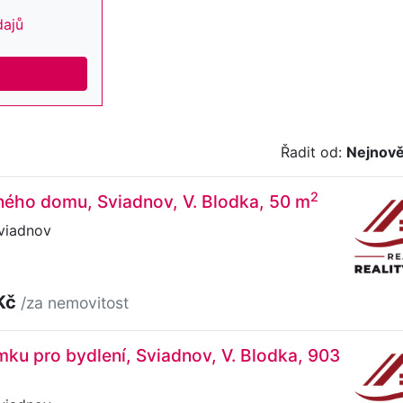
dajů
Řadit od:
Nejnově
2
ného domu, Sviadnov, V. Blodka, 50 m
Sviadnov
Kč
/za nemovitost
ku pro bydlení, Sviadnov, V. Blodka, 903