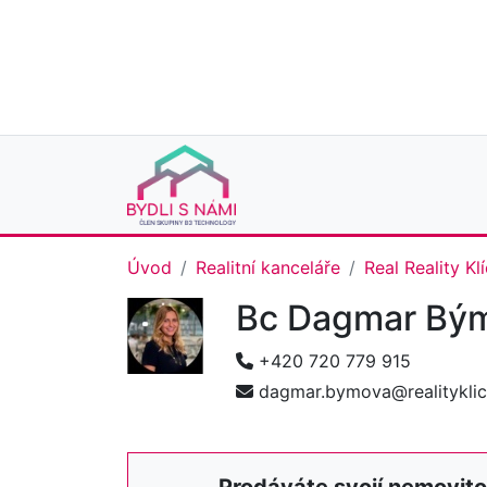
Úvod
Realitní kanceláře
Real Reality Klí
Bc Dagmar Bý
+420 720 779 915
dagmar.bymova@realityklic