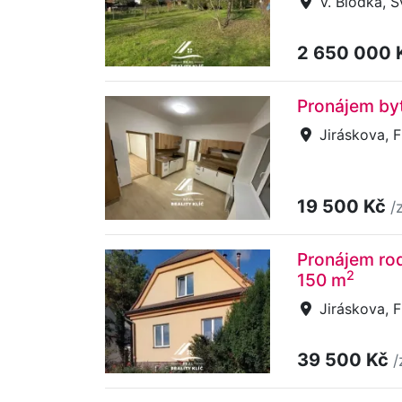
V. Blodka, 
2 650 000 
Pronájem byt
Jiráskova, 
19 500 Kč
/
Pronájem ro
2
150 m
Jiráskova, 
39 500 Kč
/