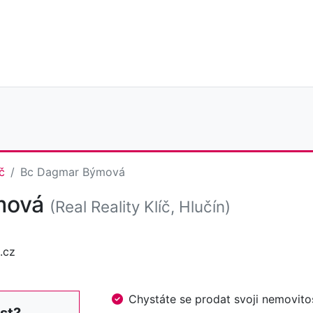
č
Bc Dagmar Býmová
mová
(Real Reality Klíč, Hlučín)
.cz
Chystáte se prodat svoji nemovi