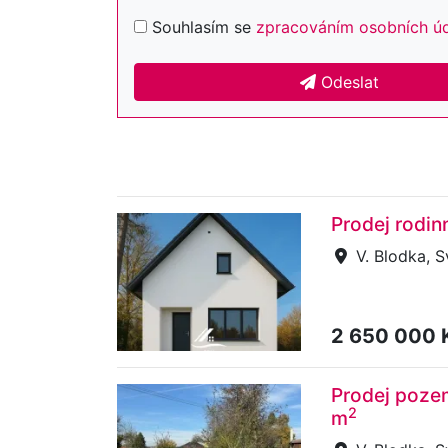
Souhlasím se
zpracováním osobních ú
Odeslat
Prodej rodin
V. Blodka, 
2 650 000 
Prodej pozem
2
m