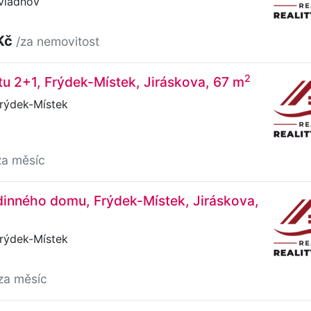
Sviadnov
Kč
/za nemovitost
2
u 2+1, Frýdek-Místek, Jiráskova, 67 m
Frýdek-Místek
za měsíc
dinného domu, Frýdek-Místek, Jiráskova,
Frýdek-Místek
za měsíc