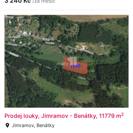
3 240 Kč
/za měsíc
2
Prodej louky, Jimramov - Benátky, 11779 m
Jimramov, Benátky