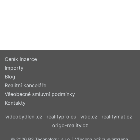
Ceník inzerce
Importy
Blog
Realitní kanceláře
Všeobecné smluvní podmínky
Kontakty
videobydleni.cz
realitypro.eu
vitio.cz
realitymat.cz
origo-reality.cz
© 2026 B3 Technology, s.r.o. | Všechna práva vyhrazena.