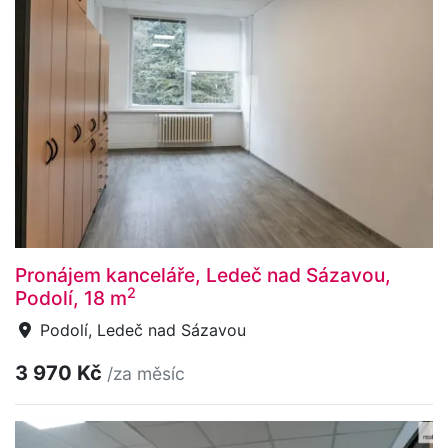
Pronájem kanceláře, Ledeč nad Sázavou,
2
Podolí, 18 m
Podolí, Ledeč nad Sázavou
3 970 Kč
/za měsíc