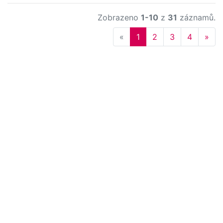
Zobrazeno
1-10
z
31
záznamů.
Previous
Nex
«
1
2
3
4
»