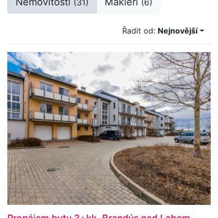
Nemovitosti
Makléři
(31)
(6)
Řadit od:
Nejnovější
Pronájem bytu 3+kk, Brandýs nad Labem-