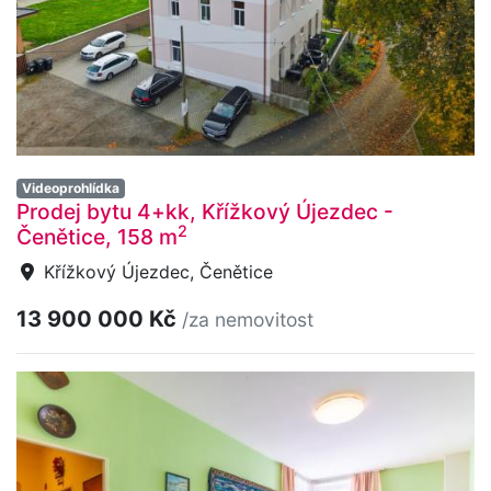
Videoprohlídka
Prodej bytu 4+kk, Křížkový Újezdec -
2
Čenětice, 158 m
Křížkový Újezdec, Čenětice
13 900 000 Kč
/za nemovitost