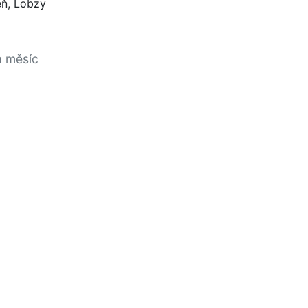
eň, Lobzy
a měsíc