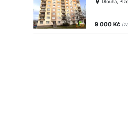
Dlouhá, Plz
9 000 Kč
/z