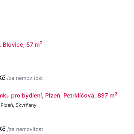
2
, Blovice, 57 m
Kč
/za nemovitost
2
ku pro bydlení, Plzeň, Petrklíčová, 897 m
 Plzeň, Skvrňany
 Kč
/za nemovitost