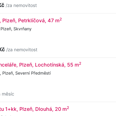
Kč
/za nemovitost
2
, Plzeň, Petrklíčová, 47 m
 Plzeň, Skvrňany
 Kč
/za nemovitost
2
celáře, Plzeň, Lochotínská, 55 m
 Plzeň, Severní Předměstí
a měsíc
2
u 1+kk, Plzeň, Dlouhá, 20 m