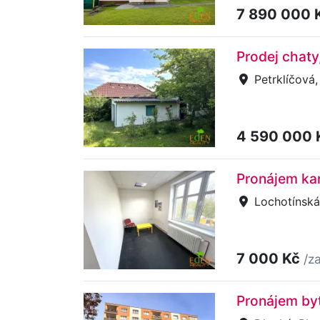
7 890 000 
Prodej chaty
Petrklíčová,
4 590 000
Pronájem kan
Lochotínská,
7 000 Kč
/z
Pronájem byt