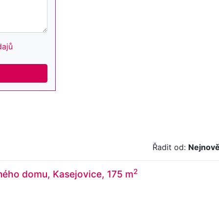
dajů
Řadit od:
Nejnově
2
ného domu, Kasejovice, 175 m