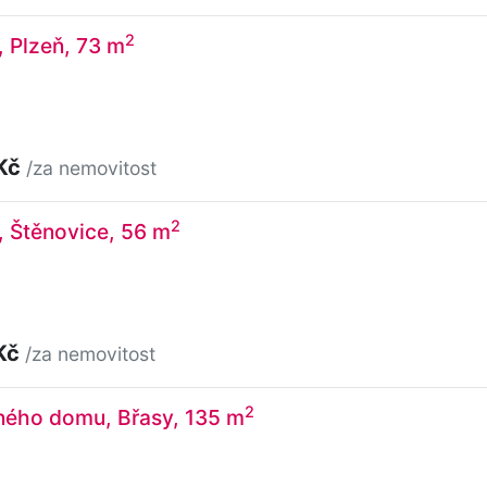
2
, Plzeň, 73 m
 Kč
/za nemovitost
2
, Štěnovice, 56 m
Kč
/za nemovitost
2
nného domu, Břasy, 135 m