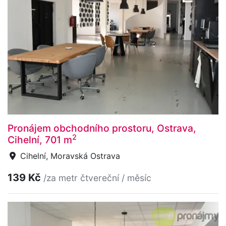
Pronájem obchodního prostoru, Ostrava,
2
Cihelní, 701 m
Cihelní, Moravská Ostrava
139 Kč
/za metr čtvereční / měsíc