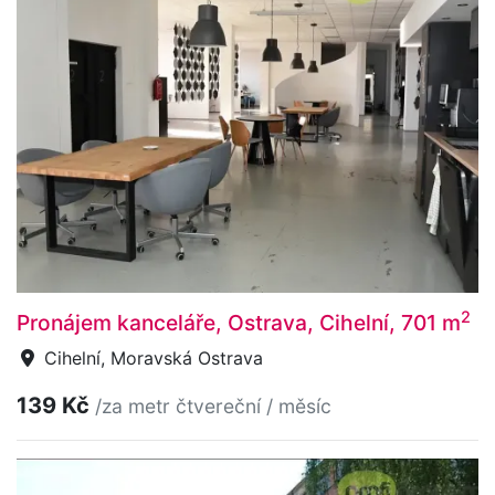
2
Pronájem kanceláře, Ostrava, Cihelní, 701 m
Cihelní, Moravská Ostrava
139 Kč
/za metr čtvereční / měsíc