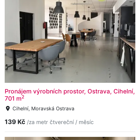
Pronájem výrobních prostor, Ostrava, Cihelní,
2
701 m
Cihelní, Moravská Ostrava
139 Kč
/za metr čtvereční / měsíc