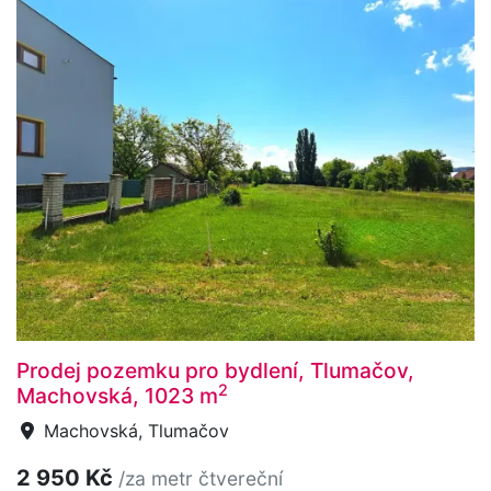
Prodej pozemku pro bydlení, Tlumačov,
2
Machovská, 1023 m
Machovská, Tlumačov
2 950 Kč
/za metr čtvereční