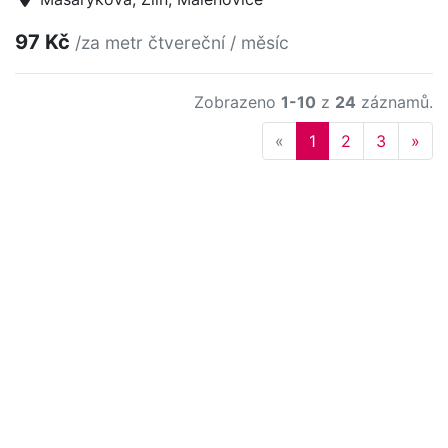
97 Kč
/za metr čtvereční / měsíc
Zobrazeno
1-10
z
24
záznamů.
Previous
Nex
«
1
2
3
»