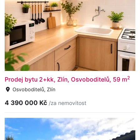
2
Prodej bytu 2+kk, Zlín, Osvoboditelů, 59 m
Osvoboditelů, Zlín
4 390 000 Kč
/za nemovitost