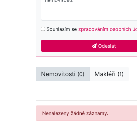
Souhlasím se
zpracováním osobních ú
Odeslat
Nemovitosti
Makléři
(0)
(1)
Nenalezeny žádné záznamy.