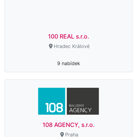
100 REAL s.r.o.
Hradec Králové
9 nabídek
108 AGENCY, s.r.o.
Praha