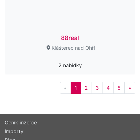
88real
Klášterec nad Ohří
2 nabídky
Previous
Nex
«
1
2
3
4
5
»
Ceník inzerce
Importy