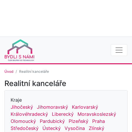
Úvod
Realitní kanceláře
Realitní kanceláře
Kraje
Jihočeský
Jihomoravský
Karlovarský
Královéhradecký
Liberecký
Moravskoslezský
Olomoucký
Pardubický
Plzeňský
Praha
Středočeský
Ústecký
Vysočina
Zlínský