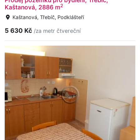
Prodej pozemku pro bydlení, Třebíč,
2
Kaštanová, 2886 m
Kaštanová, Třebíč, Podklášteří
5 630 Kč
/za metr čtvereční