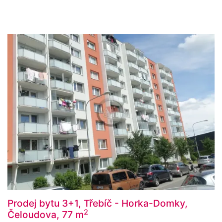
Prodej bytu 3+1, Třebíč - Horka-Domky,
2
Čeloudova, 77 m