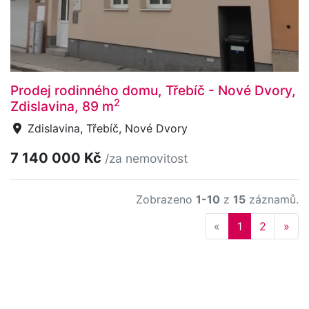
Prodej rodinného domu, Třebíč - Nové Dvory,
2
Zdislavina, 89 m
Zdislavina, Třebíč, Nové Dvory
7 140 000 Kč
/za nemovitost
Zobrazeno
1-10
z
15
záznamů.
Previous
Nex
«
1
2
»