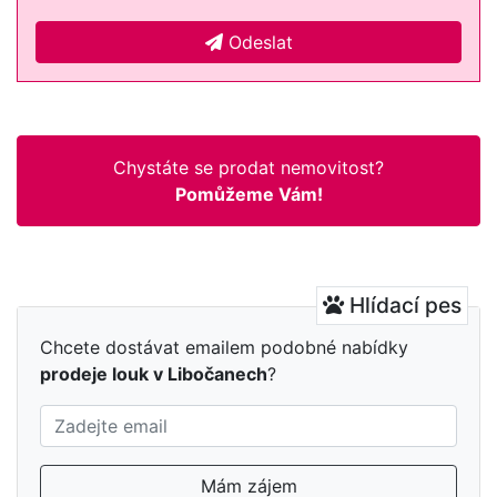
Odeslat
Chystáte se prodat nemovitost?
Pomůžeme Vám!
Hlídací pes
Chcete dostávat emailem podobné nabídky
prodeje louk v Libočanech
?
Mám zájem