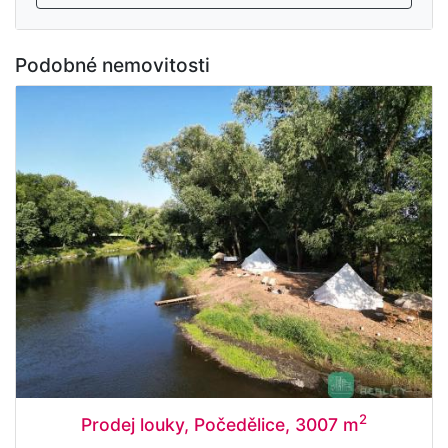
Podobné nemovitosti
2
Prodej louky, Počedělice, 3007 m