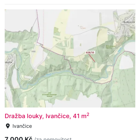
2
Dražba louky, Ivančice, 41 m
Ivančice
7 000 Kč
/za nemovitost