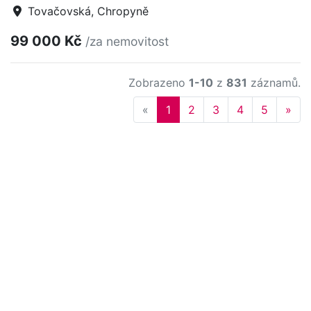
Tovačovská, Chropyně
99 000 Kč
/za nemovitost
Zobrazeno
1-10
z
831
záznamů.
Previous
Nex
«
1
2
3
4
5
»