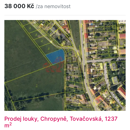
38 000 Kč
/za nemovitost
Prodej louky, Chropyně, Tovačovská, 1237
2
m