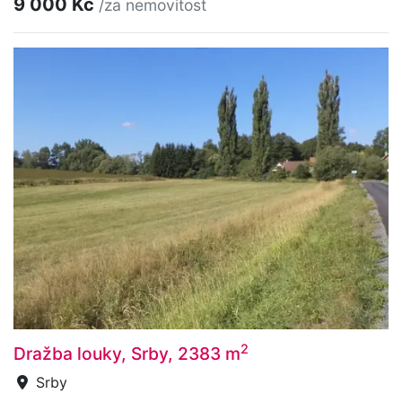
9 000 Kč
/za nemovitost
2
Dražba louky, Srby, 2383 m
Srby