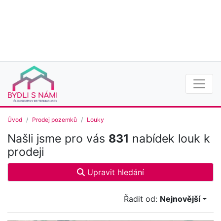
Úvod
Prodej pozemků
Louky
Našli jsme pro vás
831
nabídek louk k
prodeji
Upravit hledání
Řadit od:
Nejnovější