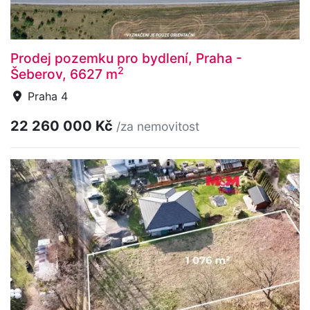
Prodej pozemku pro bydlení, Praha -
2
Šeberov, 6627 m
Praha 4
22 260 000 Kč
/za nemovitost