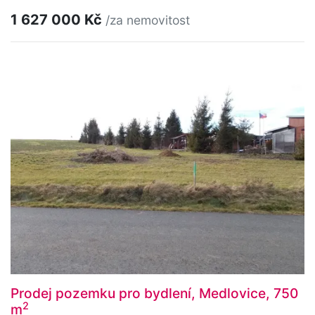
1 627 000 Kč
/za nemovitost
Prodej pozemku pro bydlení, Medlovice, 750
2
m