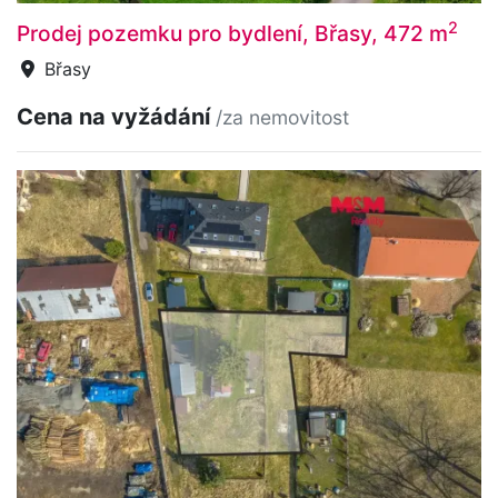
2
Prodej pozemku pro bydlení, Břasy, 472 m
Břasy
Cena na vyžádání
/za nemovitost