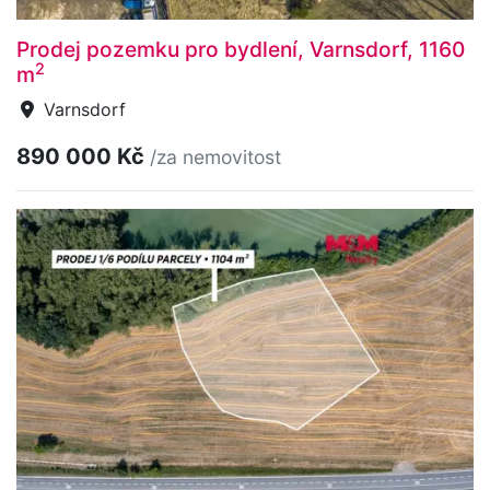
Prodej pozemku pro bydlení, Varnsdorf, 1160
2
m
Varnsdorf
890 000 Kč
/za nemovitost