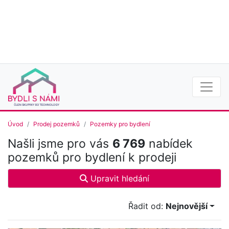
Úvod
Prodej pozemků
Pozemky pro bydlení
Našli jsme pro vás
6 769
nabídek
pozemků pro bydlení k prodeji
Upravit hledání
Řadit od:
Nejnovější