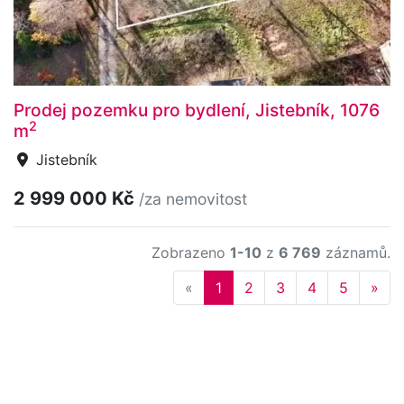
Prodej pozemku pro bydlení, Jistebník, 1076
2
m
Jistebník
2 999 000 Kč
/za nemovitost
Zobrazeno
1-10
z
6 769
záznamů.
Previous
Nex
«
1
2
3
4
5
»