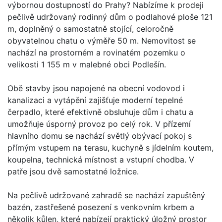
výbornou dostupností do Prahy? Nabízíme k prodeji
pečlivě udržovaný rodinný dům o podlahové ploše 121
m, doplněný o samostatně stojící, celoročně
obyvatelnou chatu o výměře 50 m. Nemovitost se
nachází na prostorném a rovinatém pozemku o
velikosti 1 155 m v malebné obci Podlešín.
Obě stavby jsou napojené na obecní vodovod i
kanalizaci a vytápění zajišťuje moderní tepelné
čerpadlo, které efektivně obsluhuje dům i chatu a
umožňuje úsporný provoz po celý rok. V přízemí
hlavního domu se nachází světlý obývací pokoj s
přímým vstupem na terasu, kuchyně s jídelním koutem,
koupelna, technická místnost a vstupní chodba. V
patře jsou dvě samostatné ložnice.
Na pečlivě udržované zahradě se nachází zapuštěný
bazén, zastřešené posezení s venkovním krbem a
několik kůlen, které nabízejí praktický úložný prostor