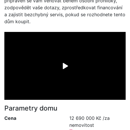
připraven se vám věnovat během osobní prohlídky,
zodpovědět vaše dotazy, zprostředkovat financování
a zajistit bezchybný servis, pokud se rozhodnete tento
dům koupit.
Parametry domu
Cena
12 690 000 Kč /za
nemovitost