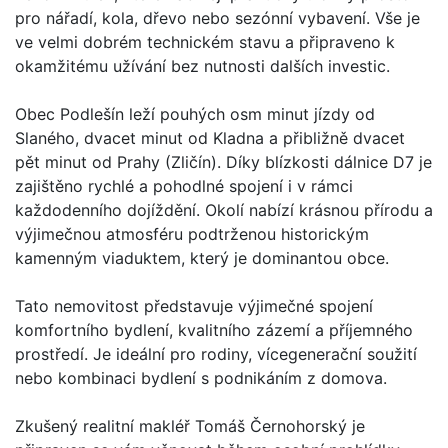
pro nářadí, kola, dřevo nebo sezónní vybavení. Vše je
ve velmi dobrém technickém stavu a připraveno k
okamžitému užívání bez nutnosti dalších investic.
Obec Podlešín leží pouhých osm minut jízdy od
Slaného, dvacet minut od Kladna a přibližně dvacet
pět minut od Prahy (Zličín). Díky blízkosti dálnice D7 je
zajištěno rychlé a pohodlné spojení i v rámci
každodenního dojíždění. Okolí nabízí krásnou přírodu a
výjimečnou atmosféru podtrženou historickým
kamenným viaduktem, který je dominantou obce.
Tato nemovitost představuje výjimečné spojení
komfortního bydlení, kvalitního zázemí a příjemného
prostředí. Je ideální pro rodiny, vícegenerační soužití
nebo kombinaci bydlení s podnikáním z domova.
Zkušený realitní makléř Tomáš Černohorský je