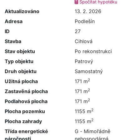
Spočítat hypotéku
Aktualizováno
13. 2. 2026
Adresa
Podlešín
ID
27
Stavba
Cihlová
Stav objektu
Po rekonstrukci
Typ objektu
Patrový
Druh objektu
Samostatný
2
Užitná plocha
171 m
2
Zastavěná plocha
171 m
2
Podlahová plocha
171 m
2
Plocha pozemku
1155 m
2
Plocha zahrady
1155 m
Třída energetické
G - Mimořádně
náročnosti
nehospodárná