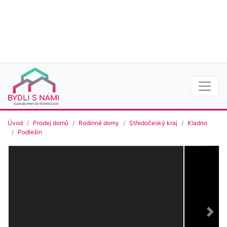
Úvod
Prodej domů
Rodinné domy
Středočeský kraj
Kladno
Podlešín