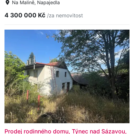
Na Malině, Napajedla
4 300 000 Kč
/za nemovitost
Prodej rodinného domu, Týnec nad Sázavou,