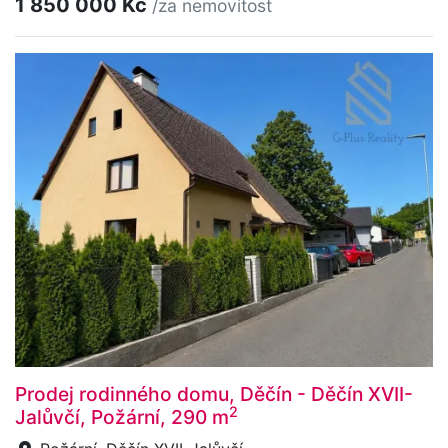
1 850 000 Kč
/za nemovitost
Prodej rodinného domu, Děčín - Děčín XVII-
2
Jalůvčí, Požární, 290 m