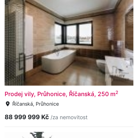
2
Prodej vily, Průhonice, Říčanská, 250 m
Říčanská, Průhonice
88 999 999 Kč
/za nemovitost