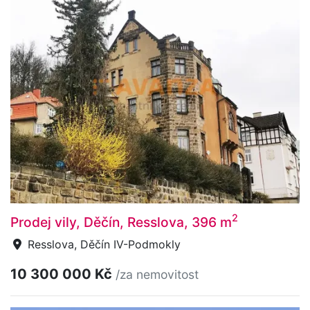
2
Prodej vily, Děčín, Resslova, 396 m
Resslova, Děčín IV-Podmokly
10 300 000 Kč
/za nemovitost