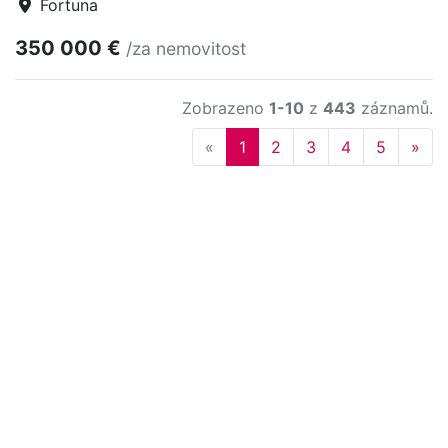
Fortuna
350 000 €
/za nemovitost
Zobrazeno
1-10
z
443
záznamů.
Previous
Nex
«
1
2
3
4
5
»