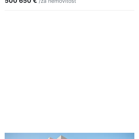
500 650 €
/za nemovitost