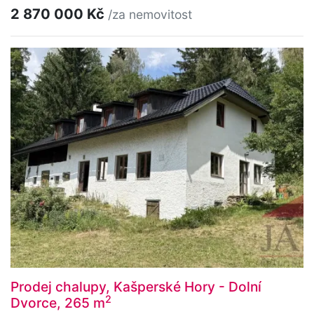
2 870 000 Kč
/za nemovitost
Prodej chalupy, Kašperské Hory - Dolní
2
Dvorce, 265 m