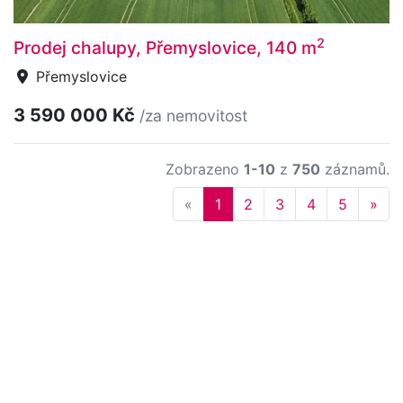
2
Prodej chalupy, Přemyslovice, 140 m
Přemyslovice
3 590 000 Kč
/za nemovitost
Zobrazeno
1-10
z
750
záznamů.
Previous
Nex
«
1
2
3
4
5
»