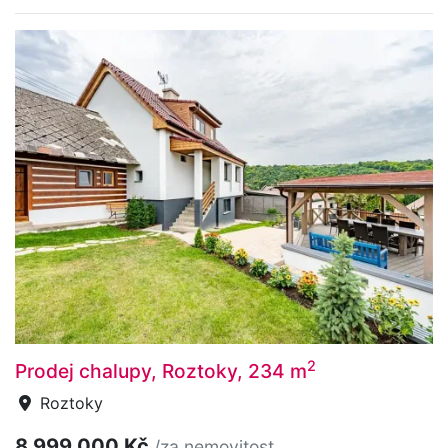
2
Prodej chalupy, Roztoky, 234 m
Roztoky
8 999 000 Kč
/za nemovitost