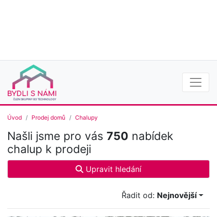
Úvod
Prodej domů
Chalupy
Našli jsme pro vás
750
nabídek
chalup k prodeji
Upravit hledání
Řadit od:
Nejnovější