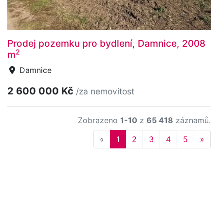
Prodej pozemku pro bydlení, Damnice, 2008
2
m
Damnice
2 600 000 Kč
/za nemovitost
Zobrazeno
1-10
z
65 418
záznamů.
Previous
Nex
«
1
2
3
4
5
»