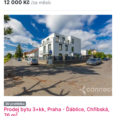
12 000 Kč
/za měsíc
3D prohlídka
Prodej bytu 3+kk, Praha - Ďáblice, Chřibská,
2
76 m