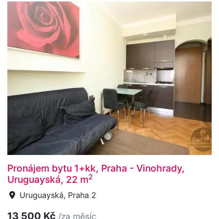
Pronájem bytu 1+kk, Praha - Vinohrady,
2
Uruguayská, 22 m
Uruguayská, Praha 2
13 500 Kč
/za měsíc