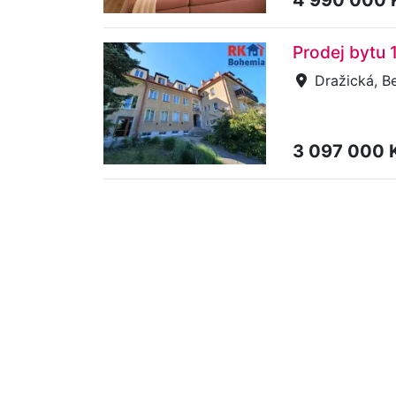
Prodej bytu 
Dražická, Be
3 097 000 