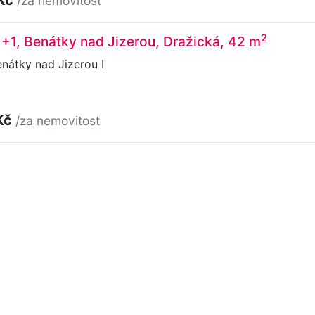
/za nemovitost
2
1+1, Benátky nad Jizerou, Dražická, 42 m
nátky nad Jizerou I
Kč
/za nemovitost