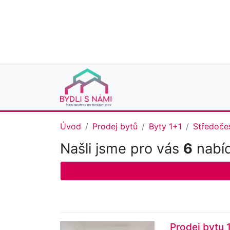
Úvod
Prodej bytů
Byty 1+1
Středočes
Našli jsme pro vás
6
nabíd
Prodej bytu 