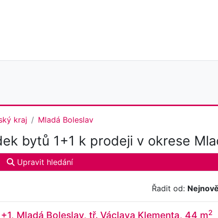
ký kraj
Mladá Boleslav
ek bytů 1+1 k prodeji v okrese Mla
Upravit hledání
Řadit od:
Nejnově
2
1+1, Mladá Boleslav, tř. Václava Klementa, 44 m