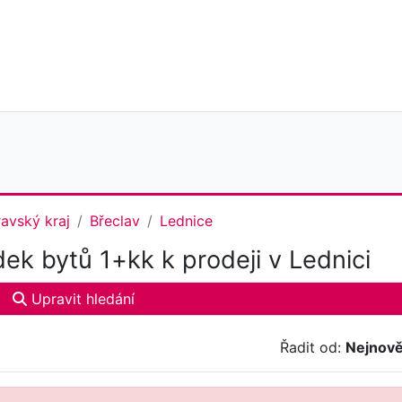
avský kraj
Břeclav
Lednice
ek bytů 1+kk k prodeji v Lednici
Upravit hledání
Řadit od:
Nejnově